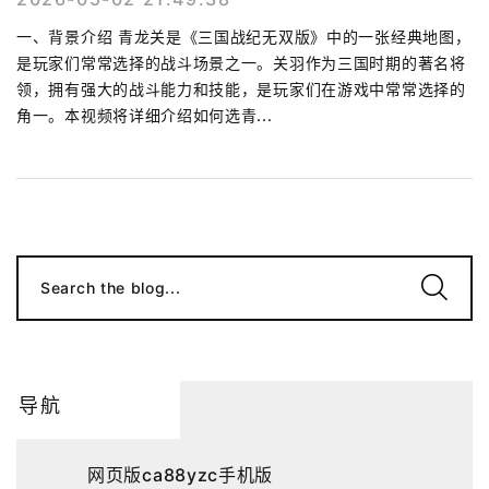
一、背景介绍 青龙关是《三国战纪无双版》中的一张经典地图，
是玩家们常常选择的战斗场景之一。关羽作为三国时期的著名将
领，拥有强大的战斗能力和技能，是玩家们在游戏中常常选择的
角一。本视频将详细介绍如何选青...
Search the blog...
导航
网页版ca88yzc手机版