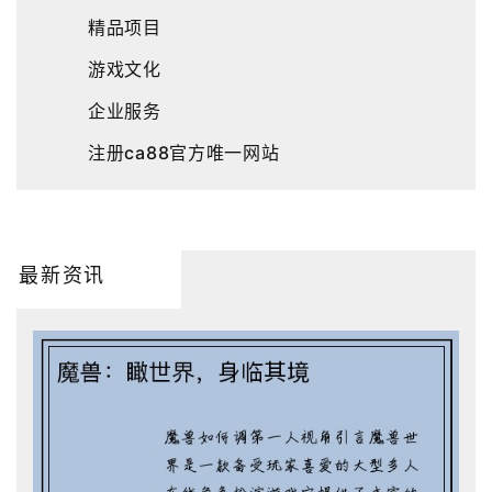
精品项目
游戏文化
企业服务
注册ca88官方唯一网站
最新资讯