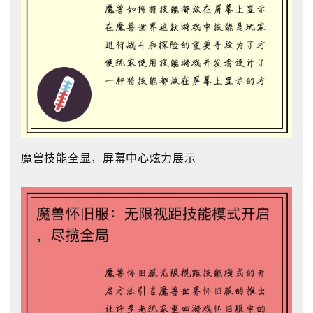
魔兽技能全显，屏幕中心炫力展示