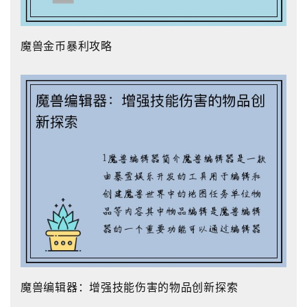
魔兽金币暴利攻略
魔兽编辑器：增强技能伤害的物品创新探索