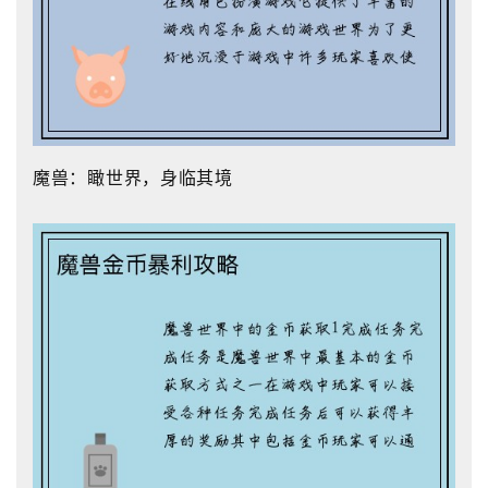
魔兽：瞰世界，身临其境