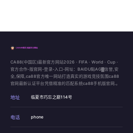
CA88(中国区)最新官方网站2026 · FIFA · World · Cup ·
官方合作-版官网-登录-入口-网址：BAIDU點AG▓信誉,安
全,保障,ca88官方唯一网站打造真实的游戏竞技氛围ca88
官网最新认证平台凭借精准的匹配系统ca88手机版官网.。
地址
临夏市巧忘之巅114号
电话
phone