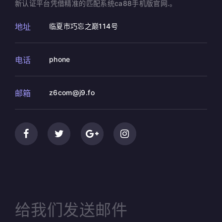
新认证平台凭借精准的匹配系统ca88手机版官网.。
地址
临夏市巧忘之巅114号
电话
phone
邮箱
z6com@j9.fo
给我们发送邮件