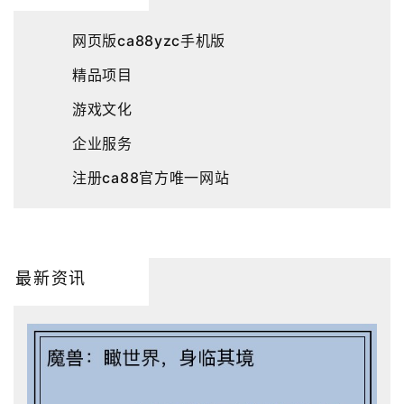
网页版ca88yzc手机版
精品项目
游戏文化
企业服务
注册ca88官方唯一网站
最新资讯