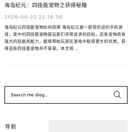
海岛纪元：四技能宠物之获得秘籍
2026-04-20 22:18:36
海岛纪元四技能宠物如何获得 海岛纪元是一款受欢迎的手机游
戏，其中的四技能宠物是玩家们非常追求的目标。这些宠物具有
强大的技能和能力，能够帮助玩家在游戏中取得更大的优势。获
得这些四技能宠物并不容易。本文将...
Search the blog...
导航