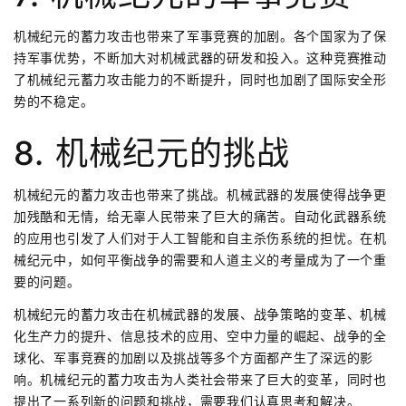
机械纪元的蓄力攻击也带来了军事竞赛的加剧。各个国家为了保
持军事优势，不断加大对机械武器的研发和投入。这种竞赛推动
了机械纪元蓄力攻击能力的不断提升，同时也加剧了国际安全形
势的不稳定。
8. 机械纪元的挑战
机械纪元的蓄力攻击也带来了挑战。机械武器的发展使得战争更
加残酷和无情，给无辜人民带来了巨大的痛苦。自动化武器系统
的应用也引发了人们对于人工智能和自主杀伤系统的担忧。在机
械纪元中，如何平衡战争的需要和人道主义的考量成为了一个重
要的问题。
机械纪元的蓄力攻击在机械武器的发展、战争策略的变革、机械
化生产力的提升、信息技术的应用、空中力量的崛起、战争的全
球化、军事竞赛的加剧以及挑战等多个方面都产生了深远的影
响。机械纪元的蓄力攻击为人类社会带来了巨大的变革，同时也
提出了一系列新的问题和挑战，需要我们认真思考和解决。