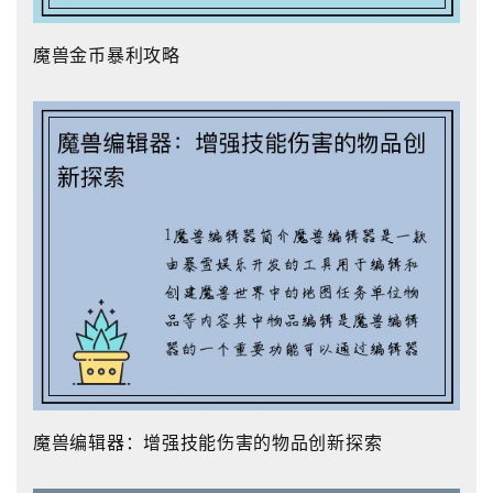
魔兽金币暴利攻略
魔兽编辑器：增强技能伤害的物品创新探索