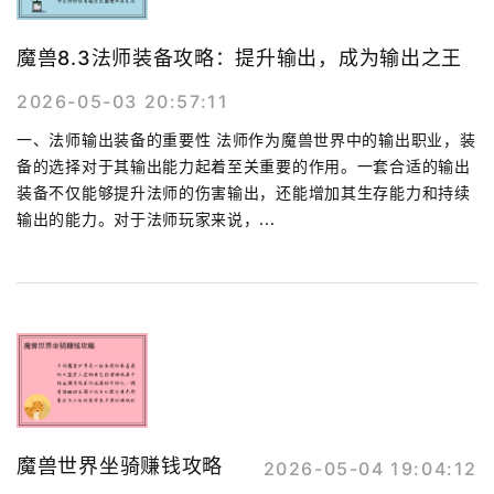
魔兽8.3法师装备攻略：提升输出，成为输出之王
2026-05-03 20:57:11
一、法师输出装备的重要性 法师作为魔兽世界中的输出职业，装
备的选择对于其输出能力起着至关重要的作用。一套合适的输出
装备不仅能够提升法师的伤害输出，还能增加其生存能力和持续
输出的能力。对于法师玩家来说，...
魔兽世界坐骑赚钱攻略
2026-05-04 19:04:12