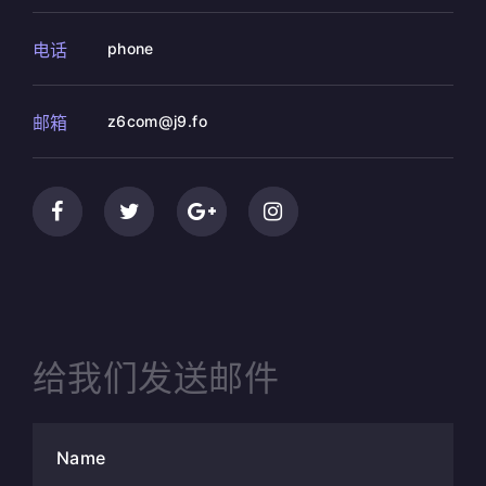
电话
phone
邮箱
z6com@j9.fo
给我们发送邮件
Name