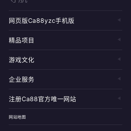
网页版ca88yzc手机版
精品项目
游戏文化
企业服务
注册ca88官方唯一网站
网站地图