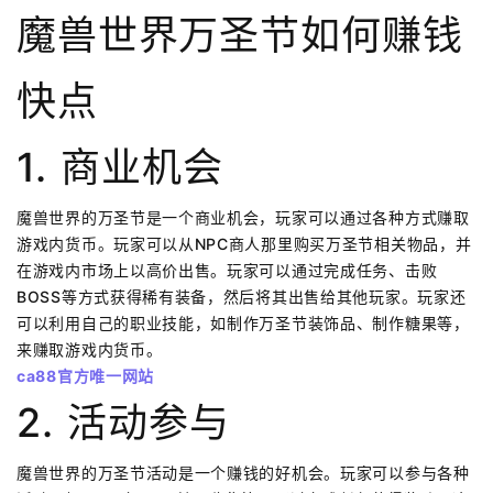
魔兽世界万圣节如何赚钱
快点
1. 商业机会
魔兽世界的万圣节是一个商业机会，玩家可以通过各种方式赚取
游戏内货币。玩家可以从NPC商人那里购买万圣节相关物品，并
在游戏内市场上以高价出售。玩家可以通过完成任务、击败
BOSS等方式获得稀有装备，然后将其出售给其他玩家。玩家还
可以利用自己的职业技能，如制作万圣节装饰品、制作糖果等，
来赚取游戏内货币。
ca88官方唯一网站
2. 活动参与
魔兽世界的万圣节活动是一个赚钱的好机会。玩家可以参与各种