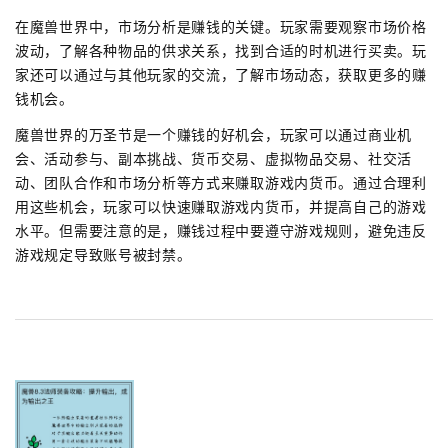
在魔兽世界中，市场分析是赚钱的关键。玩家需要观察市场价格
波动，了解各种物品的供求关系，找到合适的时机进行买卖。玩
家还可以通过与其他玩家的交流，了解市场动态，获取更多的赚
钱机会。
魔兽世界的万圣节是一个赚钱的好机会，玩家可以通过商业机
会、活动参与、副本挑战、货币交易、虚拟物品交易、社交活
动、团队合作和市场分析等方式来赚取游戏内货币。通过合理利
用这些机会，玩家可以快速赚取游戏内货币，并提高自己的游戏
水平。但需要注意的是，赚钱过程中要遵守游戏规则，避免违反
游戏规定导致账号被封禁。