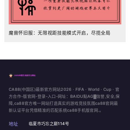
魔兽怀旧服：无限视距技能模式开启，尽揽全局
CA88(中国区)最新官方网站2026 · FIFA · World · Cup · 官
方合作-版官网-登录-入口-网址：BAIDU點AG▓信誉,安全,保
障,ca88官方唯一网站打造真实的游戏竞技氛围ca88官网最
新认证平台凭借精准的匹配系统ca88手机版官网.。
地址
临夏市巧忘之巅114号